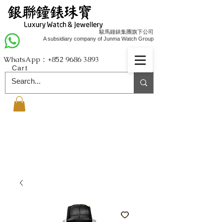
駿馬鐘錶集團旗下公司
A subsidiary company of Junma Watch Group
WhatsApp：+852
9686 3893
Cart