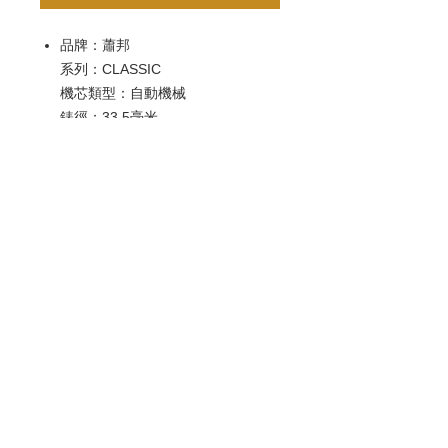
品牌：蕭邦
系列：CLASSIC
機芯類型：自動機械
錶徑：33.5毫米
錶殼材質：18k白金
歡迎查詢：
WhatsApp:
+852 9686 3893
© 2022 by Luxury Watch & Jewellery,
a subsidiary of Junma Watch Group
B 類註冊號碼：B-B-23-09-01591