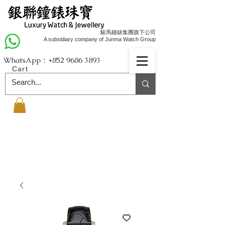
駿馬鐘錶集團旗下公司
A subsidiary company of Junma Watch Group
WhatsApp：+852
9686 3893
Cart