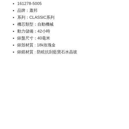
161278-5005
品牌：蕭邦
系列：CLASSIC系列
機芯類型：自動機械
動力儲備：42小時
錶盤尺寸：40毫米
錶殼材質 : 18k玫瑰金
錶鏡材質 : 防眩抗刮藍寶石水晶玻
璃
防水深度：30米
功能 : 日期顯示
歡迎查詢：
WhatsApp:
+852 9686 3893