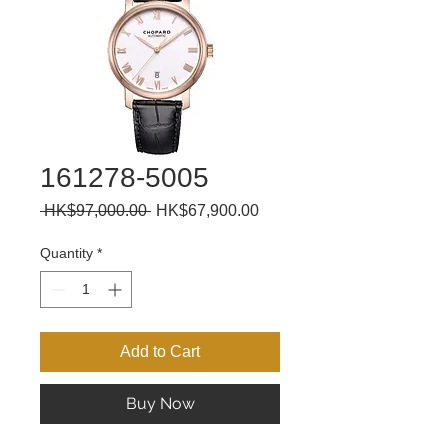
161278-5005
Regular
Sale
 HK$97,000.00 
HK$67,900.00
Price
Price
Quantity
*
Add to Cart
Buy Now