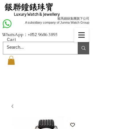
駿馬鐘錶集團旗下公司
A subsidiary company of Junma Watch Group
WhatsApp：+852
9686 3893
Cart