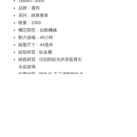
168457-3005
品牌：蕭邦
系列：經典賽車
限量：1000
機芯類型：自動機械
動力儲備：46小時
錶盤尺寸：44毫米
錶殼材質 : 鈦金屬
錶鏡材質 : 坑刮防眩光拱形藍寶石
水晶玻璃
錶帶材質 : 鱷魚皮-手工縫製鱷魚皮
錶扣材質 : 鈦金屬
防水深度：100 米
功能 : 日期顯示 , 動力儲備顯示
歡迎查詢：