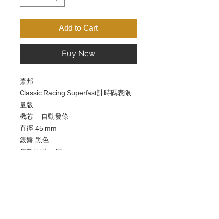
Add to Cart
Buy Now
蕭邦
Classic Racing Superfast計時碼表限
量版
機芯 自動發條
直徑 45 mm
錶盤 黑色
錶殼物料 鋼
錶帶材質 皮
錶鏡 藍寶石水晶玻璃
防水深度 100m
功能 日期／計時／追針