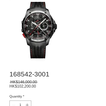
168542-3001
Regular
 HK$146,000.00 
Sale
Price
HK$102,200.00
Price
Quantity
*