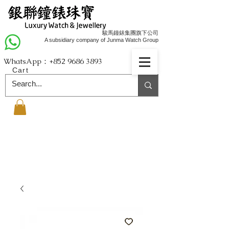
駿馬鐘錶集團旗下公司
A subsidiary company of Junma Watch Group
WhatsApp：+852
9686 3893
Cart