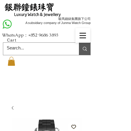
駿馬鐘錶集團旗下公司
A subsidiary company of Junma Watch Group
WhatsApp：+852
9686 3893
Cart