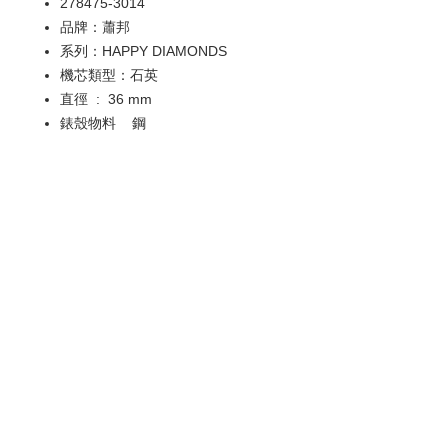
278475-3014
品牌：蕭邦
系列：HAPPY DIAMONDS
機芯類型：石英
直徑 : 36 mm
錶殼物料 鋼
防水深度：30米
搭載功能 : 日期
歡迎查詢：
WhatsApp:
+852 9686 3893
© 2022 by Luxury Watch & Jewellery,
a subsidiary of Junma Watch Group