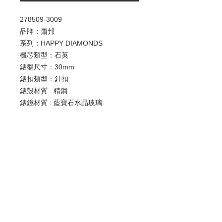
278509-3009
品牌：蕭邦
系列：HAPPY DIAMONDS
機芯類型：石英
錶盤尺寸：30mm
錶扣類型：針扣
錶殼材質 : 精鋼
錶鏡材質 : 藍寶石水晶玻璃
錶冠材質 : 精鋼
錶帶材質 : 鱷魚皮
防水深度：30米
歡迎查詢：
WhatsApp:
+852 9686 3893