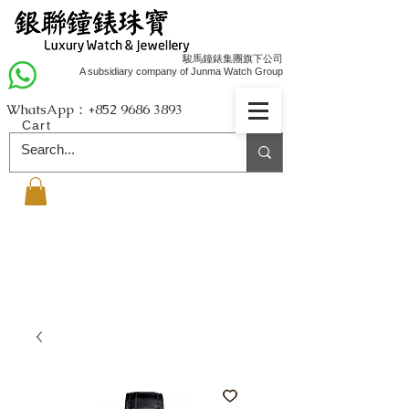
駿馬鐘錶集團旗下公司
A subsidiary company of Junma Watch Group
WhatsApp：+852
9686 3893
Cart