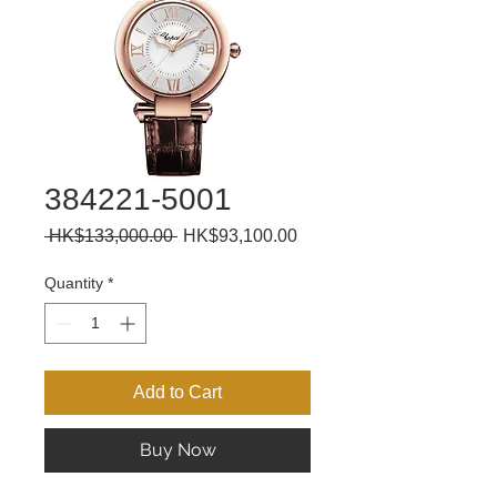
384221-5001
Regular
Sale
 HK$133,000.00 
HK$93,100.00
Price
Price
Quantity
*
Add to Cart
Buy Now