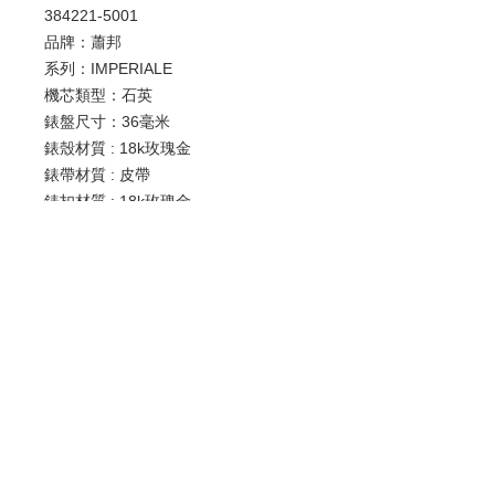
384221-5001
品牌：蕭邦
系列：IMPERIALE
機芯類型：石英
錶盤尺寸：36毫米
錶殼材質 : 18k玫瑰金
錶帶材質 : 皮帶
錶扣材質 : 18k玫瑰金
防水深度：50米
功能 : 日期顯示
歡迎查詢：
WhatsApp:
+852 9686 3893