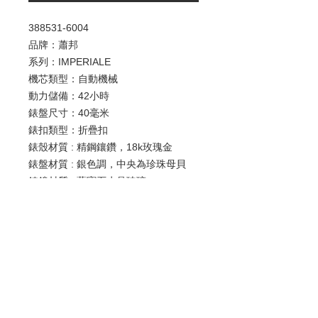
388531-6004
品牌：蕭邦
系列：IMPERIALE
機芯類型：自動機械
動力儲備：42小時
錶盤尺寸：40毫米
錶扣類型：折疊扣
錶殼材質 : 精鋼鑲鑽，18k玫瑰金
錶盤材質 : 銀色調，中央為珍珠母貝
錶鏡材質 : 藍寶石水晶玻璃
錶扣材質 : 精鋼
防水深度：50米
功能 : 日期顯示
歡迎查詢：