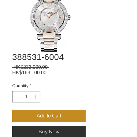
388531-6004
Regular
 HK$233,000.00 
Sale
Price
HK$163,100.00
Price
Quantity
*
Add to Cart
Buy Now