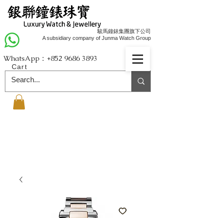
駿馬鐘錶集團旗下公司
A subsidiary company of Junma Watch Group
WhatsApp：+852
9686 3893
Cart