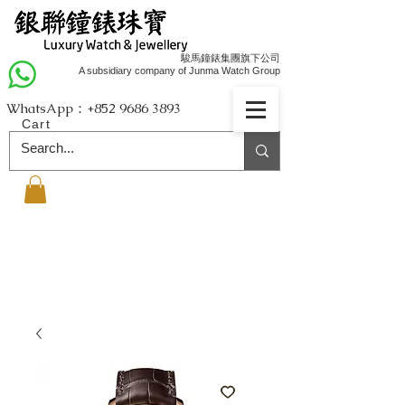
駿馬鐘錶集團旗下公司
A subsidiary company of Junma Watch Group
WhatsApp：+852
9686 3893
Cart