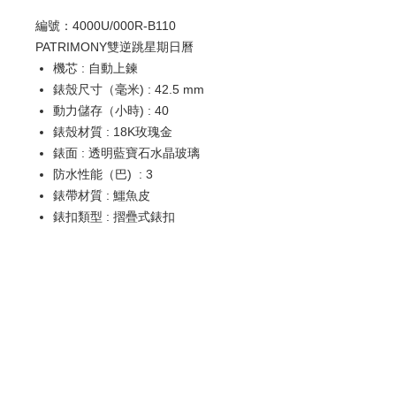
編號：4000U/000R-B110
PATRIMONY雙逆跳星期日曆
機芯 : 自動上鍊
錶殼尺寸（毫米) : 42.5 mm
動力儲存（小時) : 40
錶殼材質 : 18K玫瑰金
錶面 : 透明藍寶石水晶玻璃
防水性能（巴) : 3
錶帶材質 : 鱷魚皮
錶扣類型 : 摺疊式錶扣
顯示 : 小時, 分鐘, 停秒裝置,
retrograde hand-type date,
retrograde hand-type day of the
week
歡迎查詢：