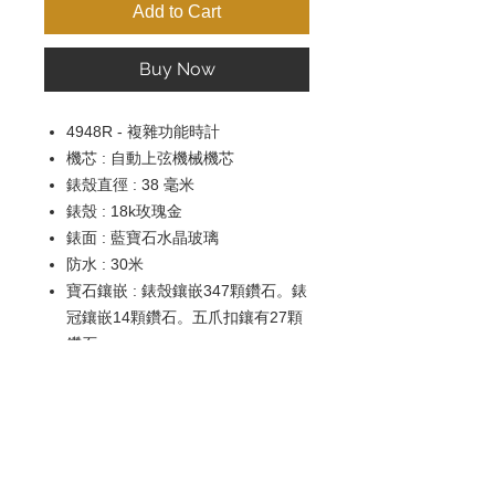
Add to Cart
Buy Now
4948R
-
複雜功能時計
機芯 : 自動上弦機械機芯
錶殼直徑 : 38 毫米
錶殼 : 18k玫瑰金
錶面 : 藍寶石水晶玻璃
防水 : 30米
寶石鑲嵌 : 錶殼鑲嵌347顆鑽石。錶
冠鑲嵌14顆鑽石。五爪扣鑲有27顆
鑽石
錶帶：方形鱗紋鱷魚皮
錶扣 : 針扣
功能 : 指針式星期和月份顯示。視
窗式日期顯示。中心大秒針。