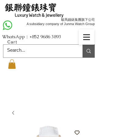
駿馬鐘錶集團旗下公司
A subsidiary company of Junma Watch Group
WhatsApp：+852
9686 3893
Cart