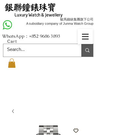
駿馬鐘錶集團旗下公司
A subsidiary company of Junma Watch Group
WhatsApp：+852
9686 3893
Cart