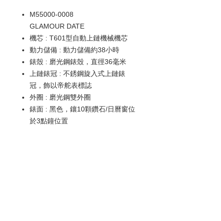
M55000-0008
GLAMOUR DATE
機芯 : T601型自動上鏈機械機芯
動力儲備 : 動力儲備約38小時
錶殼 : 磨光鋼錶殼，直徑36毫米
上鏈錶冠 : 不銹鋼旋入式上鏈錶
冠，飾以帝舵表標誌
外圈 : 磨光鋼雙外圈
錶面 : 黑色，鑲10顆鑽石/日曆窗位
於3點鐘位置
鏡面 : 藍水晶鏡面
錶帶 : 鋼錶帶，配摺扣及保險扣
防水深度 : 防水深達100米（330
呎）
歡迎查詢：