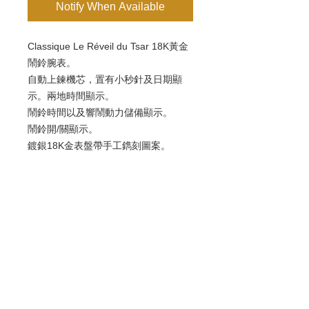
Notify When Available
Classique Le Réveil du Tsar 18K黃金
鬧鈴腕表。
自動上鍊機芯，置有小秒針及日期顯
示。兩地時間顯示。
鬧鈴時間以及響鬧動力儲備顯示。
鬧鈴開/關顯示。
鍍銀18K金表盤帶手工鐫刻圖案。
藍寶石水晶底蓋。
防水深度達3巴（30米）。直徑：39毫
米。
歡迎查詢：
WhatsApp:
+852 9686 3893