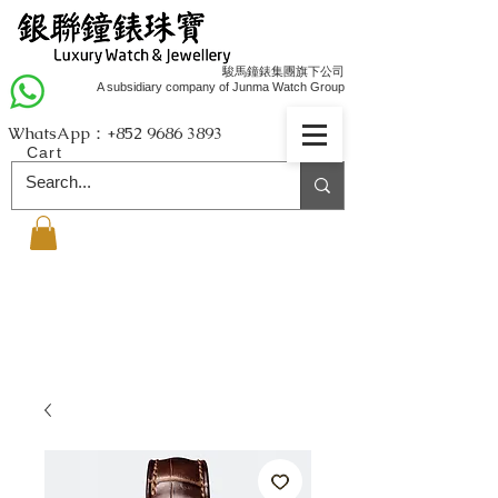
駿馬鐘錶集團旗下公司
A subsidiary company of Junma Watch Group
WhatsApp：+852
9686 3893
Cart