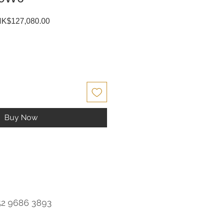
egular
Sale
K$127,080.00
ice
Price
Buy Now
52 9686 3893