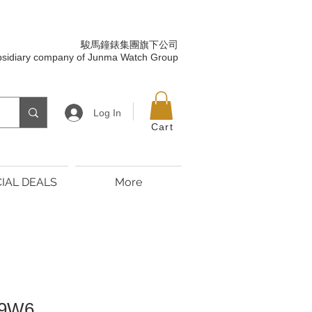
駿馬鐘錶集團旗下公司
bsidiary company of Junma Watch Group
Log In
Cart
IAL DEALS
More
/9W6