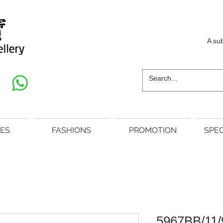
A su
ES
FASHIONS
PROMOTION
SPEC
5967BB/11