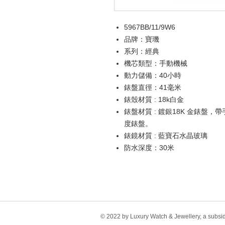
5967BB/11/9W6
品牌：寶璣
系列：經典
機芯類型：手動機械
動力儲備：40小時
錶盤直徑：41毫米
錶殼材質 : 18k白金
錶盤材質 : 鍍銀18K 金錶盤，帶
度錶盤。
錶鏡材質 : 藍寶石水晶玻璃
防水深度：30米
© 2022 by Luxury Watch & Jewellery, a subsi