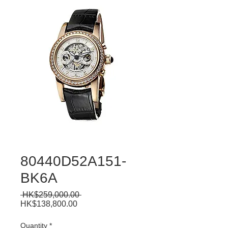
80440D52A151-
BK6A
Regular
 HK$259,000.00 
Sale
Price
HK$138,800.00
Price
Quantity
*