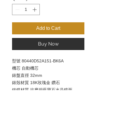
Add to Cart
Buy Now
型號 80440D52A151-BK6A
機芯 自動機芯
錶盤直徑 32mm
錶殼材質 18K玫瑰金 鑽石
錶鏡材質 抗磨損藍寶石水晶鏡面
錶盤 白色 阿拉伯數字 鏤空
錶帶 黑色鱷魚皮
防水 30米 透視底蓋
錶扣 折疊扣