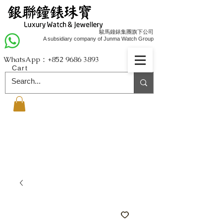
駿馬鐘錶集團旗下公司
A subsidiary company of Junma Watch Group
WhatsApp：+852
9686 3893
Cart