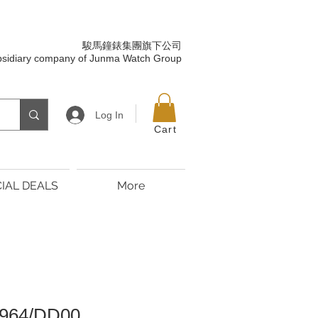
駿馬鐘錶集團旗下公司
bsidiary company of Junma Watch Group
Log In
Cart
IAL DEALS
More
/964/DD00