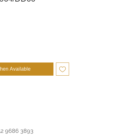
ce
hen Available
52 9686 3893