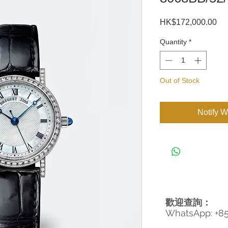
Pri
HK$172,000.00
Quantity
*
Out of Stock
Notify W
歡迎查詢：
WhatsApp: +8