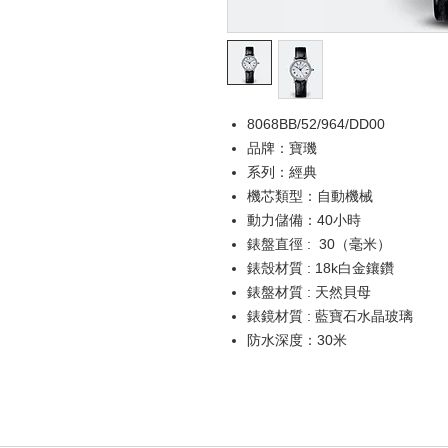
8068BB/52/964/DD00
品牌：寶璣
系列：經典
機芯類型：自動機械
動力儲備：40小時
錶盤直徑 : 30（毫米）
錶殼材質 : 18k白金鑲鑽
錶盤材質 : 天然貝母
錶鏡材質 : 藍寶石水晶玻璃
防水深度：30米