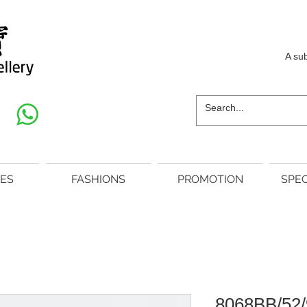
A su
ES
FASHIONS
PROMOTION
SPEC
8068BB/52