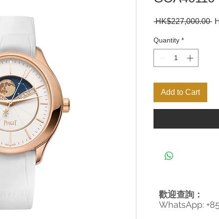
R
 HK$227,000.00 
H
Pr
Quantity
*
Add to Cart
歡迎查詢：
WhatsApp: +8