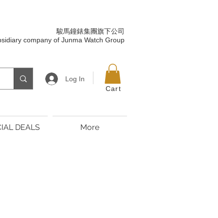
駿馬鐘錶集團旗下公司
bsidiary company of Junma Watch Group
Log In
Cart
IAL DEALS
More