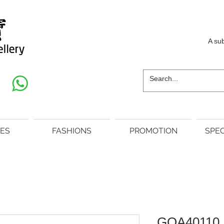
A su
ES
FASHIONS
PROMOTION
SPEC
GOA40110