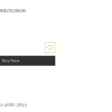
egular
Sale
K$170,250.00
ice
Price
Buy Now
52 9686 3893