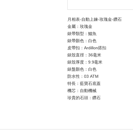
月相表-自動上鍊-玫瑰金-鑽石
金屬：
玫瑰金
錶帶類型：
鱷魚
錶帶顏色：
白色
皮帶扣：
Ardillon搭扣
錶殼直徑：
36毫米
錶殼厚度：
9.9毫米
錶盤顏色：
白色
防水性：
03 ATM
特長：
藍寶石底蓋
機芯：
自動機械
珍貴的石頭：
鑽石