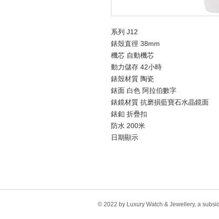
系列 J12
錶殼直徑 38mm
機芯 自動機芯
動力儲存 42小時
錶殼材質 陶瓷
錶面 白色 阿拉伯數字
錶鏡材質 抗磨損藍寶石水晶鏡面
錶釦 折疊扣
防水 200米
日期顯示
© 2022 by Luxury Watch & Jewellery, a subsi