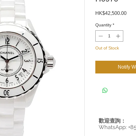
Pric
HK$42,500.00
Quantity
*
Out of Stock
Notify W
歡迎查詢：
WhatsApp: +8