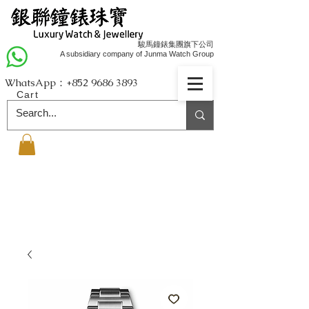
駿馬鐘錶集團旗下公司
A subsidiary company of Junma Watch Group
WhatsApp：+852
9686 3893
Cart