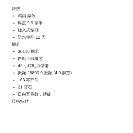
錶殼
精鋼 錶殼
厚度 9.9 毫米
旋入式錶冠
防水性能 12 巴
機芯
30110 機芯
自動上鏈機芯
42 小時動力儲備
振頻 28800.0 振頻 (4.0 赫茲)
163 零部件
21 寶石
日內瓦條紋，鱗紋
技術特點
軟鐵內殼保護機芯免受磁場效應影
響
日期顯示
雙面防反光凸狀藍寶石玻璃錶鏡