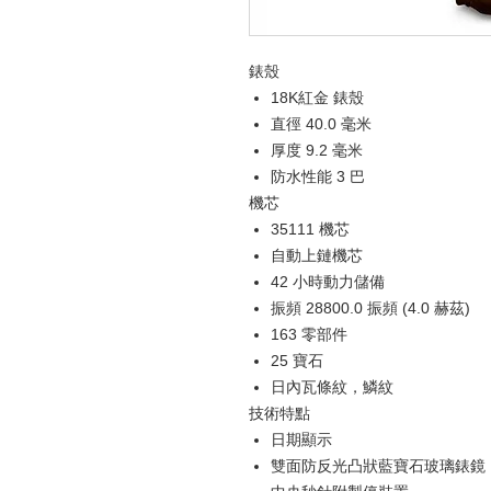
錶殼
18K紅金 錶殼
直徑 40.0 毫米
厚度 9.2 毫米
防水性能 3 巴
機芯
35111 機芯
自動上鏈機芯
42 小時動力儲備
振頻 28800.0 振頻 (4.0 赫茲)
163 零部件
25 寶石
日內瓦條紋，鱗紋
技術特點
日期顯示
雙面防反光凸狀藍寶石玻璃錶鏡