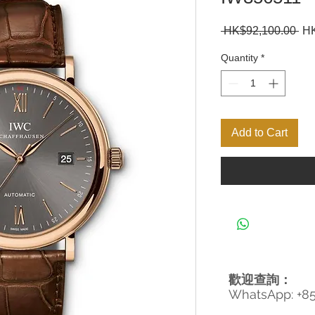
Re
 HK$92,100.00 
HK
Pri
Quantity
*
Add to Cart
歡迎查詢：
WhatsApp: +8