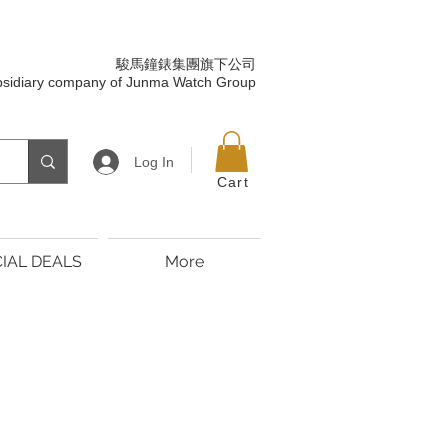
駿馬鐘錶集團旗下公司
bsidiary company of Junma Watch Group
Log In
Cart
IAL DEALS
More