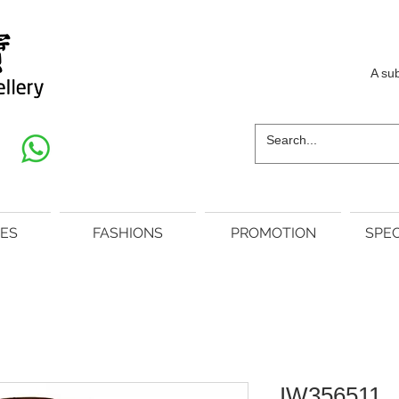
A su
ES
FASHIONS
PROMOTION
SPEC
IW356511