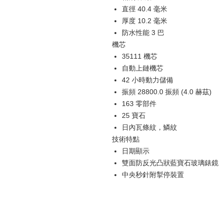
直徑 40.4 毫米
厚度 10.2 毫米
防水性能 3 巴
機芯
35111 機芯
自動上鏈機芯
42 小時動力儲備
振頻 28800.0 振頻 (4.0 赫茲)
163 零部件
25 寶石
日內瓦條紋，鱗紋
技術特點
日期顯示
雙面防反光凸狀藍寶石玻璃錶鏡
中央秒針附掣停裝置