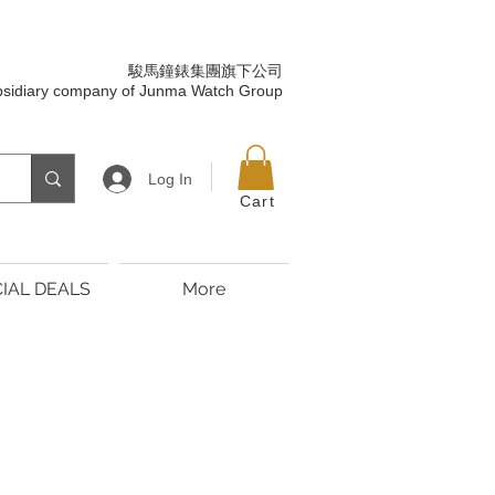
駿馬鐘錶集團旗下公司
bsidiary company of Junma Watch Group
Log In
Cart
IAL DEALS
More