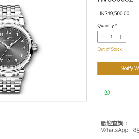
Pric
HK$49,500.00
Quantity
*
Out of Stock
Notify W
歡迎查詢：
WhatsApp: +8