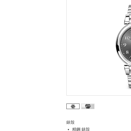
錶殼
精鋼 錶殼