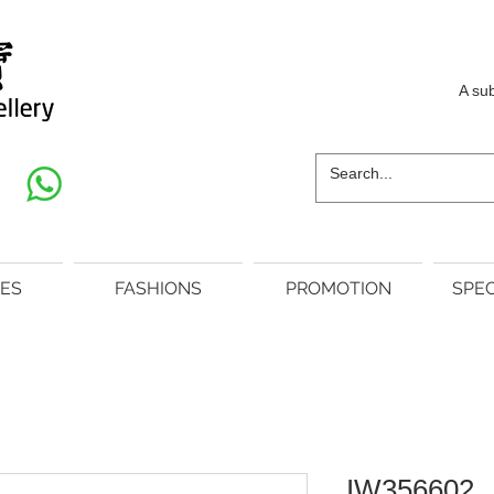
A su
ES
FASHIONS
PROMOTION
SPEC
IW356602