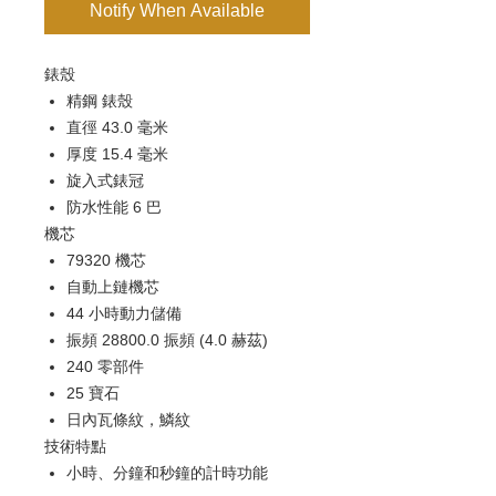
Notify When Available
錶殼
精鋼 錶殼
直徑 43.0 毫米
厚度 15.4 毫米
旋入式錶冠
防水性能 6 巴
機芯
79320 機芯
自動上鏈機芯
44 小時動力儲備
振頻 28800.0 振頻 (4.0 赫茲)
240 零部件
25 寶石
日內瓦條紋，鱗紋
技術特點
小時、分鐘和秒鐘的計時功能