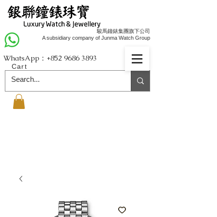
駿馬鐘錶集團旗下公司
A subsidiary company of Junma Watch Group
WhatsApp：+852
9686 3893
Cart