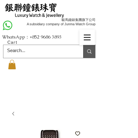
駿馬鐘錶集團旗下公司
A subsidiary company of Junma Watch Group
WhatsApp：+852
9686 3893
Cart