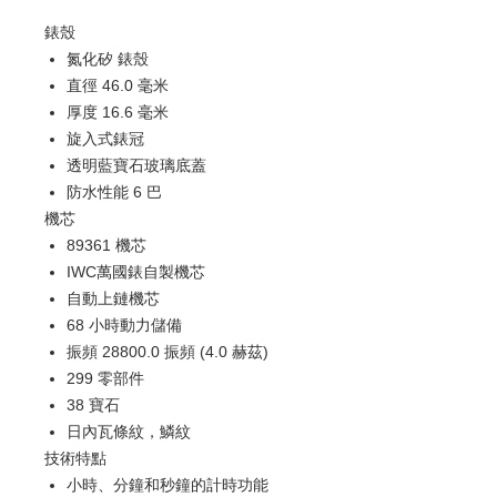
錶殼
氮化矽 錶殼
直徑 46.0 毫米
厚度 16.6 毫米
旋入式錶冠
透明藍寶石玻璃底蓋
防水性能 6 巴
機芯
89361 機芯
IWC萬國錶自製機芯
自動上鏈機芯
68 小時動力儲備
振頻 28800.0 振頻 (4.0 赫茲)
299 零部件
38 寶石
日內瓦條紋，鱗紋
技術特點
小時、分鐘和秒鐘的計時功能