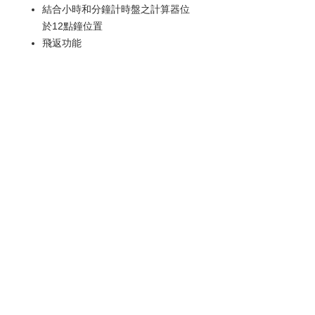
結合小時和分鐘計時盤之計算器位
於12點鐘位置
飛返功能
軟鐵內殼保護機芯免受磁場效應影
響
日期顯示
玻璃錶鏡裝配穩固，可抵受驟降氣
壓而不致鬆脫
雙面防反光凸狀藍寶石玻璃錶鏡
小秒針附掣停功能
限量 1700 枚
歡迎查詢：
WhatsApp:
+852 9686 3893