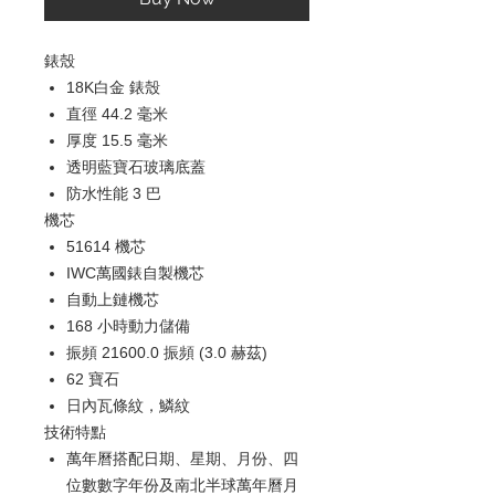
錶殼
18K白金 錶殼
直徑 44.2 毫米
厚度 15.5 毫米
透明藍寶石玻璃底蓋
防水性能 3 巴
機芯
51614 機芯
IWC萬國錶自製機芯
自動上鏈機芯
168 小時動力儲備
振頻 21600.0 振頻 (3.0 赫茲)
62 寶石
日內瓦條紋，鱗紋
技術特點
萬年曆搭配日期、星期、月份、四
位數數字年份及南北半球萬年曆月