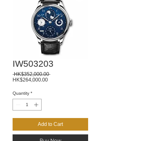
IW503203
Regular
 HK$352,000.00 
Sale
Price
HK$264,000.00
Price
Quantity
*
Add to Cart
Buy Now