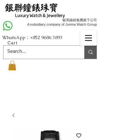
駿馬鐘錶集團旗下公司
A subsidiary company of Junma Watch Group
WhatsApp：+852
9686 3893
Cart