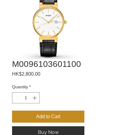
M0096103601100
Price
HK$2,800.00
Quantity
*
Add to Cart
Buy Now