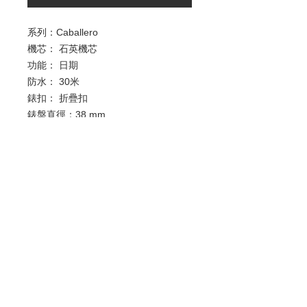
系列：Caballero
機芯： 石英機芯
功能： 日期
防水： 30米
錶扣： 折疊扣
錶盤直徑：38 mm
錶殼材質：黃金PVD鍍層處理精鋼
錶鏡材質：防刮藍寶石水晶
歡迎查詢：
WhatsApp:
+852 9686 3893