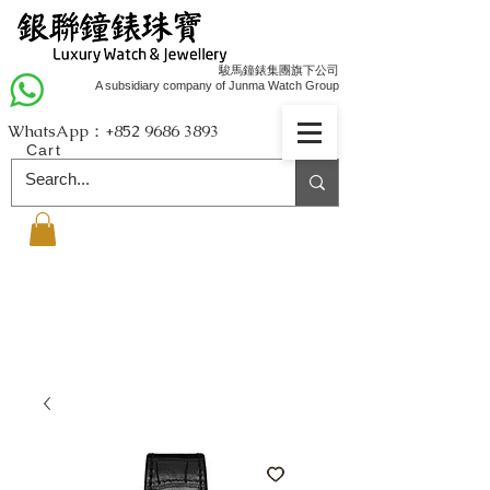
駿馬鐘錶集團旗下公司
A subsidiary company of Junma Watch Group
WhatsApp：+852
9686 3893
Cart