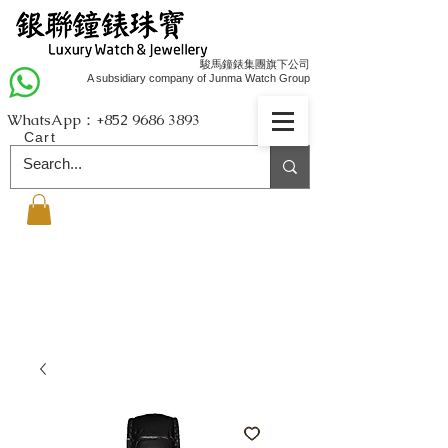
駿馬鐘錶集團旗下公司
A subsidiary company of Junma Watch Group
WhatsApp：+852
9686 3893
Cart