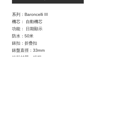
系列：Baroncelli III
機芯： 自動機芯
功能： 日期顯示
防水：50米
錶扣：折疊扣
錶盤直徑：33mm
錶殼材質：精鋼
錶鏡材質：防刮藍寶石水晶
歡迎查詢：
WhatsApp:
+852 9686 3893