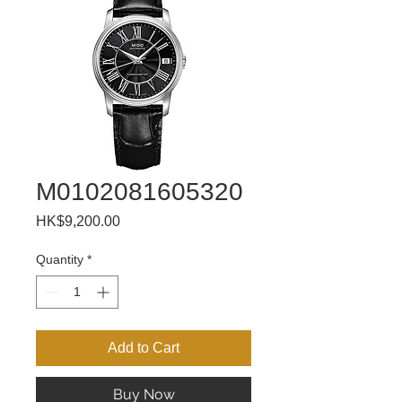
M0102081605320
Price
HK$9,200.00
Quantity
*
Add to Cart
Buy Now