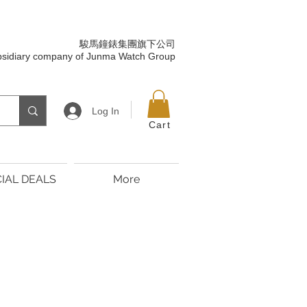
駿馬鐘錶集團旗下公司
bsidiary company of Junma Watch Group
Log In
Cart
IAL DEALS
More