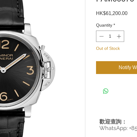
Pric
HK$61,200.00
Quantity
*
Out of Stock
Notify W
歡迎查詢：
WhatsApp: +8