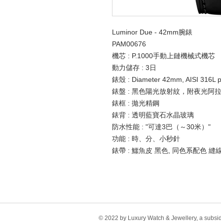
Luminor Due - 42mm腕錶
PAM00676
機芯 : P.1000手動上鏈機械式機芯
動力儲存 : 3日
錶殼 : Diameter 42mm, AISI 316L po
錶盤 : 黑色陽光放射紋，附夜光
錶框 : 拋光精鋼
錶背 : 透明藍寶石水晶玻璃
防水性能 : "可達3巴（～30米）"
功能 : 時、分、小秒針
錶帶 : 鱷魚皮 黑色, 同色系配色 縫線, 
© 2022 by Luxury Watch & Jewellery, a subsi