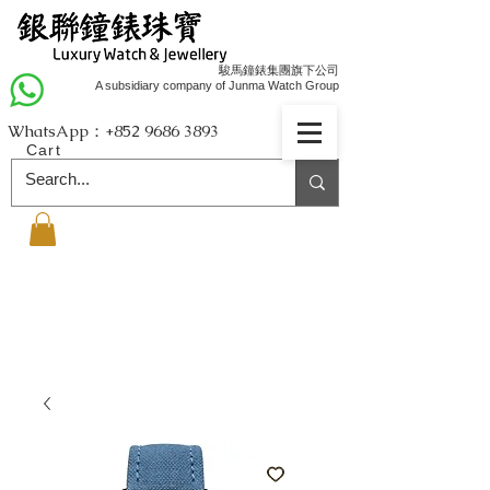
駿馬鐘錶集團旗下公司
A subsidiary company of Junma Watch Group
WhatsApp：+852
9686 3893
Cart