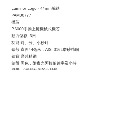
Luminor Logo - 44mm腕錶
PAM00777
機芯
P.6000手動上鏈機械式機芯
動力儲存: 3日
功能:時、分、小秒針
錶殼:直徑44毫米，AISI 316L磨砂精鋼
錶背:磨砂精鋼
錶盤:黑色，附夜光阿拉伯數字及小時
標示。9點鐘位置設小秒盤
防水性能:"可達10巴（～100米）"
錶帶:帆布 藍色, 藍色 縫線, 24/22.0 標
準 尺寸
歡迎查詢：